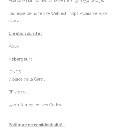
Exerce en tant qu’avocat (SIRET 801 326 554 00038).
L’adresse de notre site Web est : https://claramenard-
avocat.fr.
Création du site :
Pioux
Hébergeur :
IONOS
7, place de la Gare ,
BP 70109 ,
57201 Sarreguemines Cedex
Politique de confidentialité :