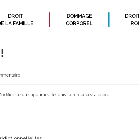
DROIT
DOMMAGE
DROI
DE LA FAMILLE
CORPOREL
RO
!
mmentaire
 Modifiez-le ou supprimez-le, puis commencez à écrire !
ridictionnelle: les